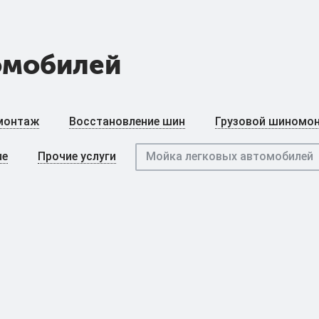
омобилей
монтаж
Восстановление шин
Грузовой шиномо
ue
Прочие услуги
Мойка легковых автомобилей