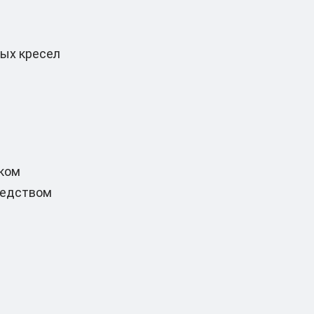
ных кресел
ком
редством