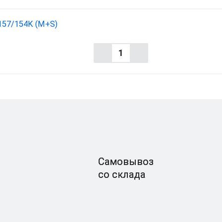
157/154K (M+S)
Самовывоз
со склада