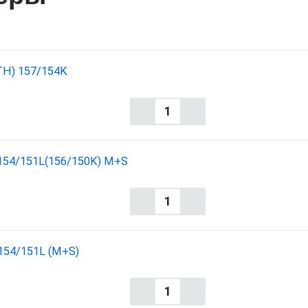
TH) 157/154K
 154/151L(156/150K) M+S
154/151L (M+S)