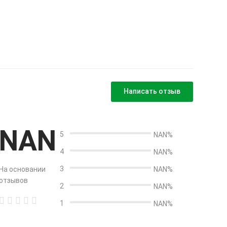
Написать отзыв
NAN
5
NAN%
4
NAN%
3
На основании
NAN%
отзывов
2
NAN%
1
NAN%