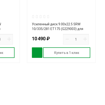
W
Усиленный диск 9.00х22.5 SRW
)
10/335/281 ET175 (G229003) для
грузовых машин
10 490 ₽
ик
Купить в 1 клик