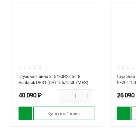
Грузовая шина 315/80R22.5-18
Грузовая
Hankook DH31 (CH) 156/150L (M+S)
NF201 15
40 090 ₽
26 090
Купить в 1 клик