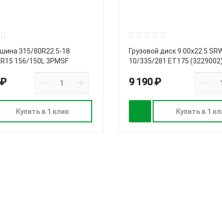
 шина 315/80R22.5-18
Грузовой диск 9.00х22.5 SR
DR15 156/150L 3PMSF
10/335/281 ET175 (3229002
 ₽
9 190 ₽
Купить в 1 клик
Купить в 1 кл