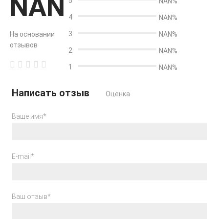
NAN
5
NAN%
4
NAN%
3
На основании
NAN%
отзывов
2
NAN%
1
NAN%
Написать отзыв
Оценка
Ваше имя*
E-mail*
Ваш отзыв*