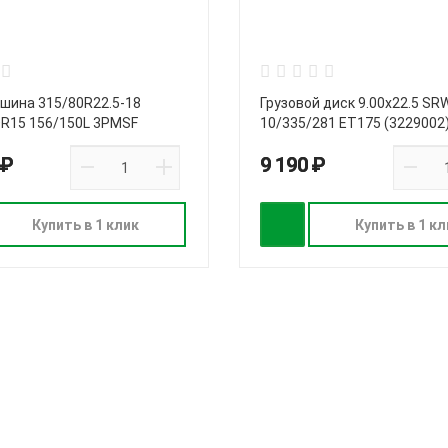
 шина 315/80R22.5-18
Грузовой диск 9.00х22.5 SR
DR15 156/150L 3PMSF
10/335/281 ET175 (3229002
 ₽
9 190 ₽
Купить в 1 клик
Купить в 1 кл