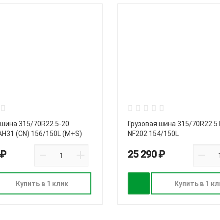
 шина 315/70R22.5-20
Грузовая шина 315/70R22.5
AH31 (CN) 156/150L (M+S)
NF202 154/150L
 ₽
25 290 ₽
Купить в 1 клик
Купить в 1 кл