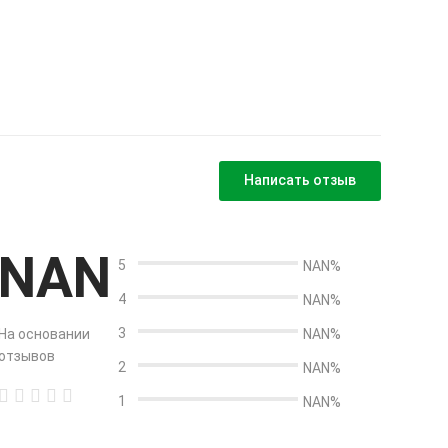
Написать отзыв
NAN
5
NAN%
4
NAN%
3
На основании
NAN%
отзывов
2
NAN%
1
NAN%