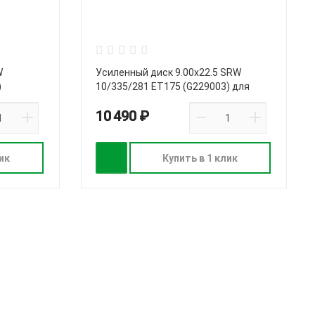
W
Усиленный диск 9.00х22.5 SRW
)
10/335/281 ET175 (G229003) для
грузовых машин
10 490 ₽
ик
Купить в 1 клик