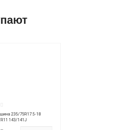
упают
 шина 235/75R17.5-18
TR11 143/141J