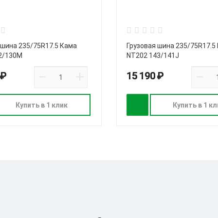
 шина 235/75R17.5 Кама
Грузовая шина 235/75R17.5
2/130M
NT202 143/141J
 ₽
15 190 ₽
Купить в 1 клик
Купить в 1 кл