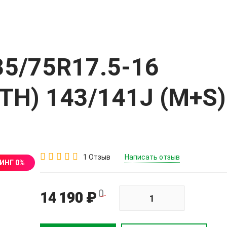
35/75R17.5-16
TH) 143/141J (M+S)
1 Отзыв
Написать отзыв
ИНГ 0%
0
14 190 ₽