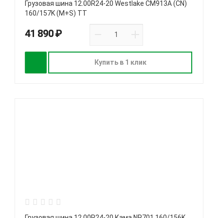
Грузовая шина 12.00R24-20 Westlake CM913A (CN)
160/157K (M+S) TT
41 890 ₽
Купить в 1 клик
Грузовая шина 12.00R24-20 Кама NR701 160/156K