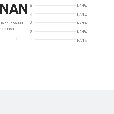
NAN
5
NAN%
4
NAN%
3
На основании
NAN%
отзывов
2
NAN%
1
NAN%